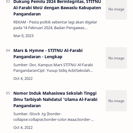
Dukung Pemilu 2024 Berintegritas, STITNU
Al-Farabi MoU dengan Bawaslu Kabupaten
Pangandaran
REKAM - Pesta politik sebentar lagi akan digelar
pada 14 Februari 2024, Badan Pengawas
Pemilihan Umum (BAWASLU) memperlua…
Mars & Hymne - STITNU Al-Farabi
Pangandaran - Lengkap
Sumber: Doc. Kampus Mars STITNU Al-Farabi
PangandaranCipt: Yusup Sidiq AcbtSekolah
Tinggi Ilmu TarbiyahNU Al-Farabi Tekad …
Nomor Induk Mahasiswa Sekolah Tinggi
Ilmu Tarbiyah Nahdatul 'Ulama Al-Farabi
Pangandaran
Sumber: iStock .tg {border-
collapse:collapse;border-color:#aaa;border-
spacing:0;margin:0px auto;} .tg td{background-
colo…