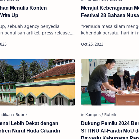
ihan Menulis Konten
Merajut Keberagaman Me
Write Up
Festival 28 Bahasa Nusa
 Up, sebuah agency penyedia
"Pemuda masa silam meng
n penulisan artikel, press release,
kehendak bersatu, hari ini 
askah video, akan menggelar
Indonesia tanp…
han content writing secara gratis…
nal Lebih Dekat dengan
Dukung Pemilu 2024 Beri
tren Nurul Huda Cikandri
STITNU Al-Farabi MoU 
Bawaslu Kabupaten Pa