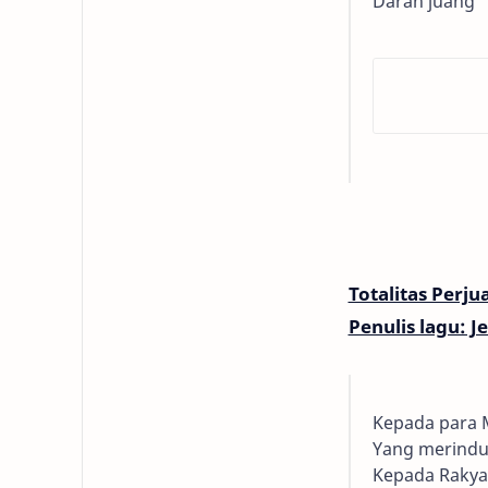
Darah juang
Totalitas Perj
Penulis lagu: J
Kepada para 
Yang merindu
Kepada Rakya