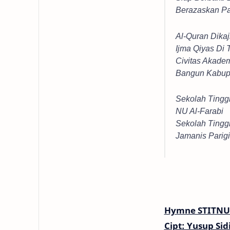
Berazaskan Pa
Al-Quran Dikaj
Ijma Qiyas Di T
Civitas Akade
Bangun Kabup
Sekolah Tinggi
NU Al-Farabi
Sekolah Tinggi
Jamanis Parig
Hymne STITNU 
Cipt: Yusup Sid