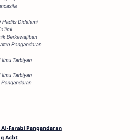
ncasila
i Hadits Didalami
a'limi
mik Berkewajiban
aten Pangandaran
 Ilmu Tarbiyah
 Ilmu Tarbiyah
i Pangandaran
Al-Farabi Pangandaran
iq Acbt