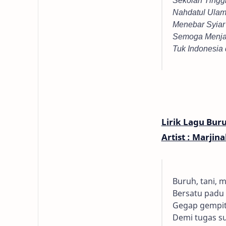
Nahdatul Ulam
Menebar Syiar
Semoga Menjad
Tuk Indonesia
Lirik Lagu Bur
Artist : Marjin
Buruh, tani, 
Bersatu padu
Gegap gempit
Demi tugas su