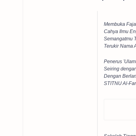
Membuka Fajar
Cahya Ilmu En
Semangatmu Te
Terukir Nama
Penerus 'Ulam
Seiring denga
Dengan Berlan
STITNU Al-Far
Sekolah Tinggi