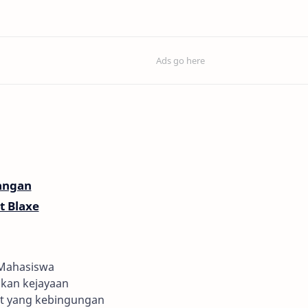
uangan
et Blaxe
Mahasiswa
kan kejayaan
t yang kebingungan