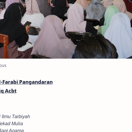
pus
l-Farabi Pangandaran
iq Acbt
 Ilmu Tarbiyah
Tekad Mulia
 Bagi Agama