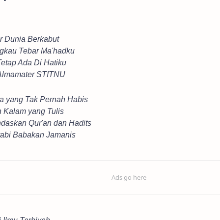
 Dunia Berkabut
gkau Tebar Ma'hadku
tap Ada Di Hatiku
 Almamater STITNU
a yang Tak Pernah Habis
n Kalam yang Tulis
daskan Qur'an dan Hadits
abi Babakan Jamanis
 Ilmu Tarbiyah